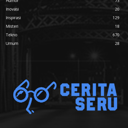
Humor
73
Inovasi
20
Inspirasi
129
Misteri
18
Tekno
670
Umum
28