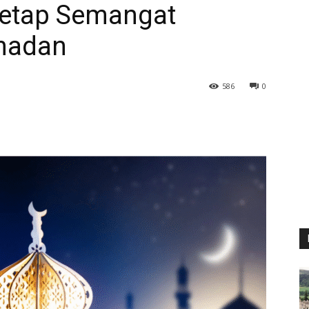
 Tetap Semangat
madan
586
0