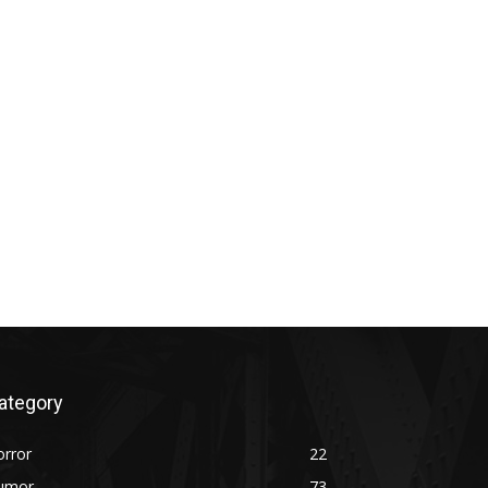
ategory
orror
22
umor
73