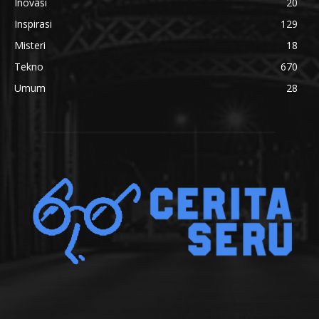
Inovasi
20
Inspirasi
129
Misteri
18
Tekno
670
Umum
28