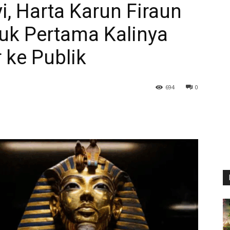
, Harta Karun Firaun
k Pertama Kalinya
 ke Publik
694
0