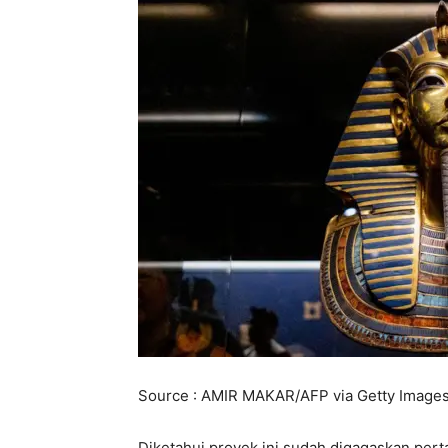
Source : AMIR MAKAR/AFP via Getty Image
Diketahui proyek ini sudah digagaskan per