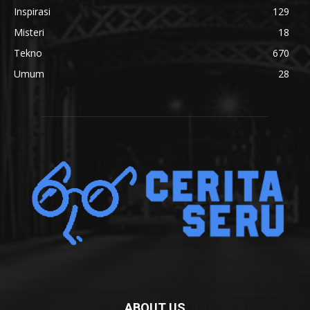
Inspirasi
129
Misteri
18
Tekno
670
Umum
28
ABOUT US