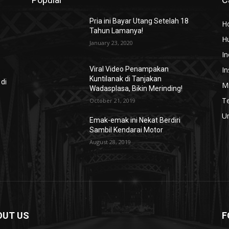
Pria ini Bayar Utang Setelah 18
H
Tahun Lamanya!
H
January 23, 2020
In
In
Viral Video Penampakan
Kuntilanak di Tanjakan
 di
Mi
Wadasplasa, Bikin Merinding!
T
October 21, 2019
U
Emak-emak ini Nekat Berdiri
Sambil Kendarai Motor
August 28, 2019
OUT US
F