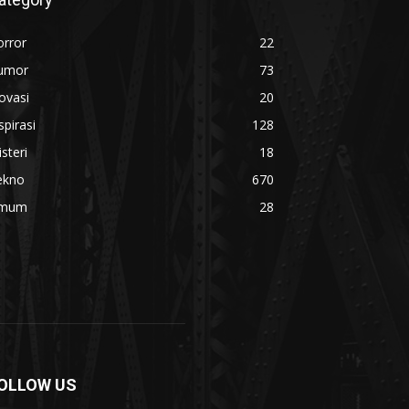
orror
22
umor
73
ovasi
20
spirasi
128
steri
18
ekno
670
mum
28
OLLOW US