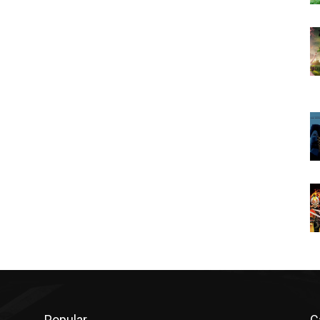
Popular
C