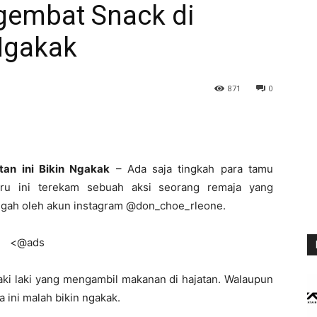
gembat Snack di
 Ngakak
871
0
an ini Bikin Ngakak
– Ada saja tingkah para tamu
aru ini terekam sebuah aksi seorang remaja yang
nggah oleh akun instagram @don_choe_rleone.
<@ads
aki laki yang mengambil makanan di hajatan. Walaupun
a ini malah bikin ngakak.