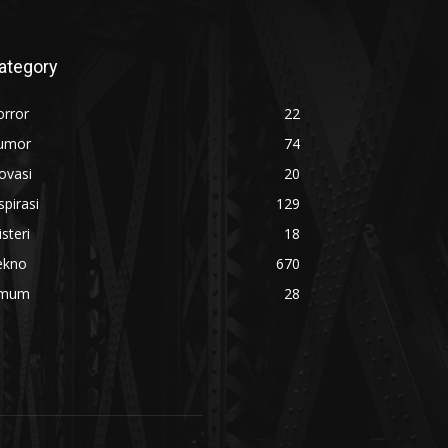
ategory
orror
22
umor
74
ovasi
20
spirasi
129
steri
18
ekno
670
mum
28