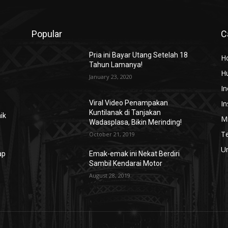
Popular
C
Pria ini Bayar Utang Setelah 18
H
Tahun Lamanya!
H
January 23, 2020
In
In
Viral Video Penampakan
Kuntilanak di Tanjakan
ik
Mi
Wadasplasa, Bikin Merinding!
T
October 21, 2019
U
ap
Emak-emak ini Nekat Berdiri
Sambil Kendarai Motor
August 28, 2019