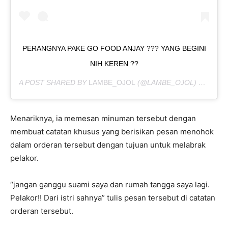
PERANGNYA PAKE GO FOOD ANJAY ??? YANG BEGINI
NIH KEREN ??
A POST SHARED BY
LAMBE_OJOL
(@LAMBE_OJOL) ON
JUN 
Menariknya, ia memesan minuman tersebut dengan
membuat catatan khusus yang berisikan pesan menohok
dalam orderan tersebut dengan tujuan untuk melabrak
pelakor.
“jangan ganggu suami saya dan rumah tangga saya lagi.
Pelakor!! Dari istri sahnya” tulis pesan tersebut di catatan
orderan tersebut.