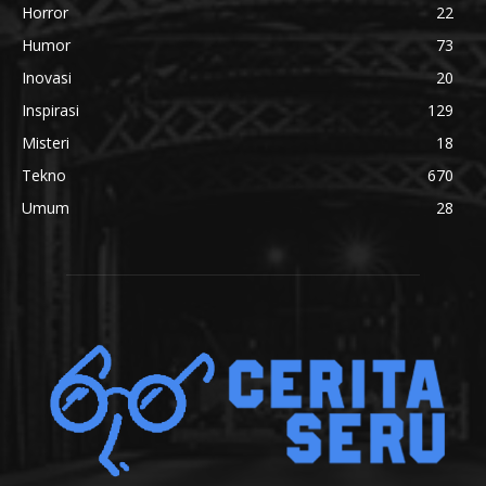
Horror
22
Humor
73
Inovasi
20
Inspirasi
129
Misteri
18
Tekno
670
Umum
28