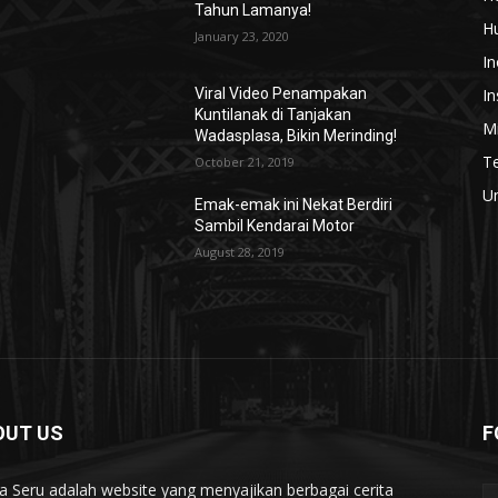
Tahun Lamanya!
H
January 23, 2020
In
In
Viral Video Penampakan
Kuntilanak di Tanjakan
Mi
Wadasplasa, Bikin Merinding!
T
October 21, 2019
U
Emak-emak ini Nekat Berdiri
Sambil Kendarai Motor
August 28, 2019
OUT US
F
ta Seru adalah website yang menyajikan berbagai cerita