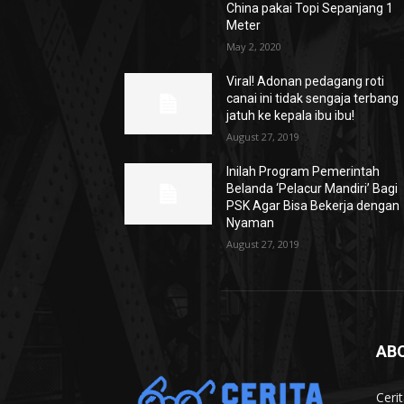
China pakai Topi Sepanjang 1
Meter
May 2, 2020
Viral! Adonan pedagang roti
canai ini tidak sengaja terbang
jatuh ke kepala ibu ibu!
August 27, 2019
Inilah Program Pemerintah
Belanda ‘Pelacur Mandiri’ Bagi
PSK Agar Bisa Bekerja dengan
Nyaman
August 27, 2019
AB
Ceri