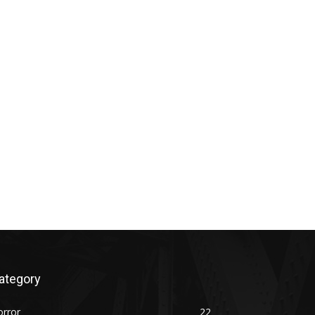
ategory
orror
22