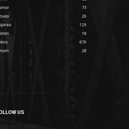
umor
73
ovasi
20
spirasi
129
steri
18
ekno
670
mum
28
OLLOW US