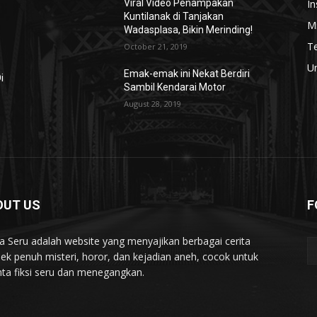
In
Viral Video Penampakan
Kuntilanak di Tanjakan
Mi
Wadasplasa, Bikin Merinding!
T
October 21, 2019
U
Emak-emak ini Nekat Berdiri
i
Sambil Kendarai Motor
August 28, 2019
OUT US
F
ta Seru adalah website yang menyajikan berbagai cerita
ek penuh misteri, horor, dan kejadian aneh, cocok untuk
nta fiksi seru dan menegangkan.