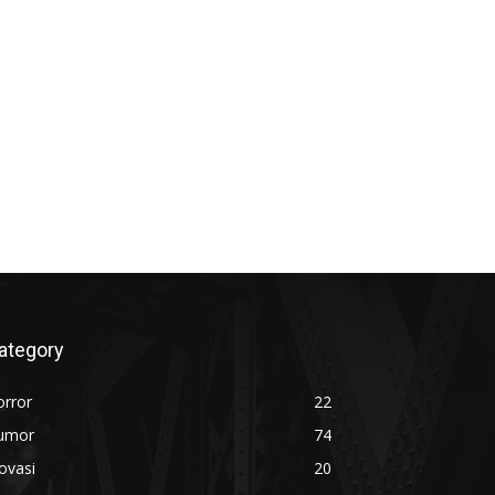
ategory
orror
22
umor
74
ovasi
20