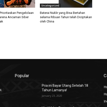
Uncategorized
Prioritaskan Pengelolaan
Baterai Nuklir yang Bisa Bertahan
arena Ancaman Siber
selama Ribuan Tahun telah Diciptakan
ak
oleh China
Popular
C
Pria ini Bayar Utang Setelah 18
H
i
Tahun Lamanya!
H
January 23, 2020
In