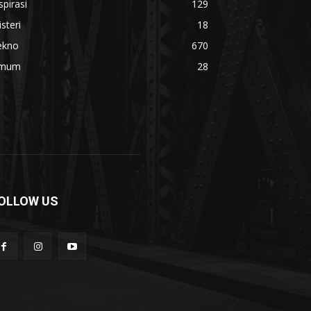
spirasi
129
steri
18
ekno
670
mum
28
OLLOW US