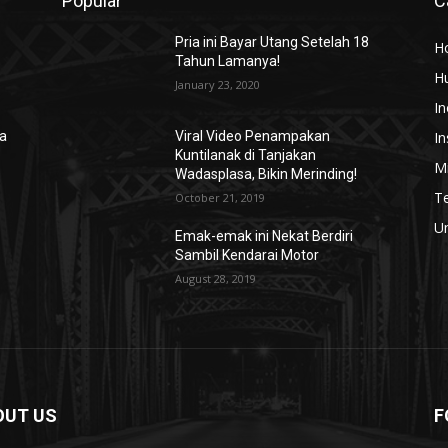
Popular
C
Pria ini Bayar Utang Setelah 18
H
Tahun Lamanya!
H
January 23, 2020
In
In
ra
Viral Video Penampakan
Kuntilanak di Tanjakan
Mi
Wadasplasa, Bikin Merinding!
T
October 21, 2019
U
Emak-emak ini Nekat Berdiri
Sambil Kendarai Motor
August 28, 2019
OUT US
F