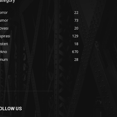
ategory
orror
22
umor
73
ovasi
20
spirasi
129
steri
18
ekno
670
mum
28
OLLOW US