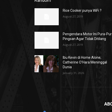
Random
Rice Cooker punya WiFi ?
August 27, 2019
Pengendara Motor Ini Pura-Pu
Pingsan Agar Tidak Ditilang
August 27, 2019
Ibu Kevin di Home Alone,
Catherine O’Hara Meninggal
Dunia
January 31, 2026
AB