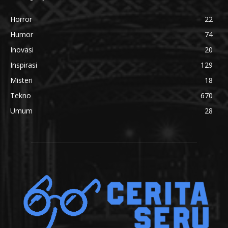
Horror
22
Humor
74
Inovasi
20
Inspirasi
129
Misteri
18
Tekno
670
Umum
28