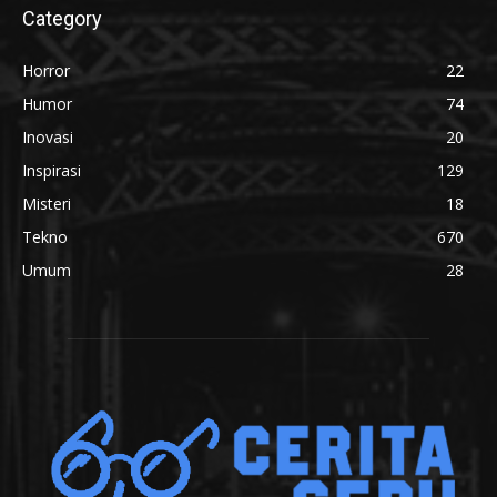
Category
Horror
22
Humor
74
Inovasi
20
Inspirasi
129
Misteri
18
Tekno
670
Umum
28