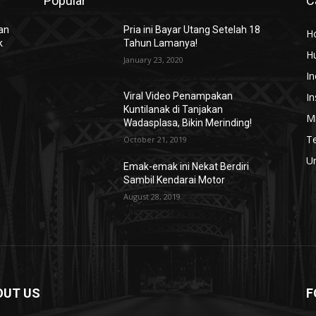
Popular
C
kan
Pria ini Bayar Utang Setelah 18
H
k
Tahun Lamanya!
H
January 23, 2020
In
In
Viral Video Penampakan
Kuntilanak di Tanjakan
Mi
Wadasplasa, Bikin Merinding!
T
October 21, 2019
U
Emak-emak ini Nekat Berdiri
Sambil Kendarai Motor
August 28, 2019
OUT US
F