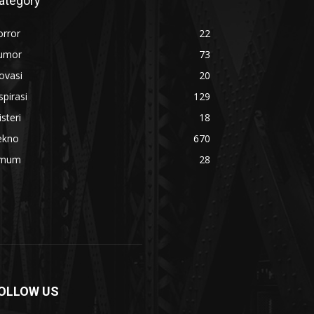
ategory
orror
22
umor
73
ovasi
20
spirasi
129
steri
18
ekno
670
mum
28
OLLOW US