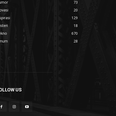
umor
73
ovasi
20
spirasi
129
steri
18
ekno
670
mum
28
OLLOW US