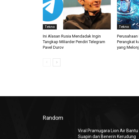
Tekno
Tekno
Ini Alasan Rusia Mendadak Ingin
Perusahaan 
Tangkap Miliarder Pendiri Telegram
Perangkat k
Pavel Durov
yang Melonj
Random
Viral Pramugara Lion Air Bantu
Suapin dan Benerin Kerudung