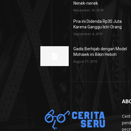
Nenek-nenek
November 19, 2019
Pria ini Didenda Rp30 Juta
Karena Ganggu Istri Orang
September 4, 2019
Gadis Berhijab dengan Model
Mohawk ini Bikin Heboh
August 27, 2019
AB
Ceri
pend
peci