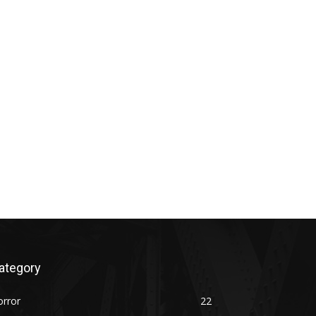
ategory
orror
22