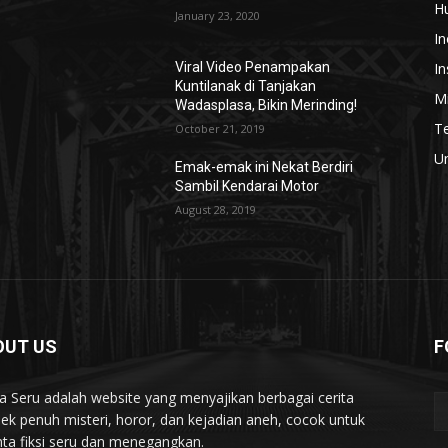
H
January 23, 2020
In
In
Viral Video Penampakan
Kuntilanak di Tanjakan
Mi
Wadasplasa, Bikin Merinding!
T
October 21, 2019
U
Emak-emak ini Nekat Berdiri
Sambil Kendarai Motor
August 28, 2019
OUT US
F
ta Seru adalah website yang menyajikan berbagai cerita
ek penuh misteri, horor, dan kejadian aneh, cocok untuk
nta fiksi seru dan menegangkan.