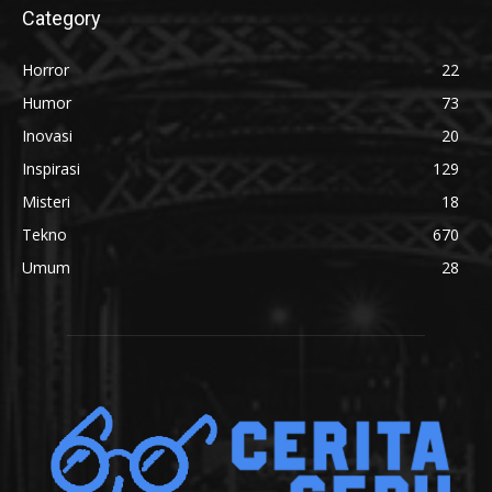
Category
Horror
22
Humor
73
Inovasi
20
Inspirasi
129
Misteri
18
Tekno
670
Umum
28