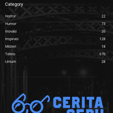
Category
Horror
22
Humor
73
Inovasi
20
Inspirasi
128
Misteri
18
Tekno
670
Umum
28