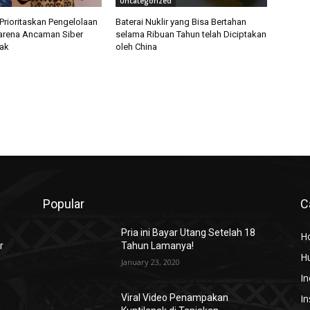
Uncategorized
Prioritaskan Pengelolaan
Baterai Nuklir yang Bisa Bertahan
arena Ancaman Siber
selama Ribuan Tahun telah Diciptakan
ak
oleh China
Popular
C
Pria ini Bayar Utang Setelah 18
H
r
Tahun Lamanya!
H
January 23, 2020
In
In
Viral Video Penampakan