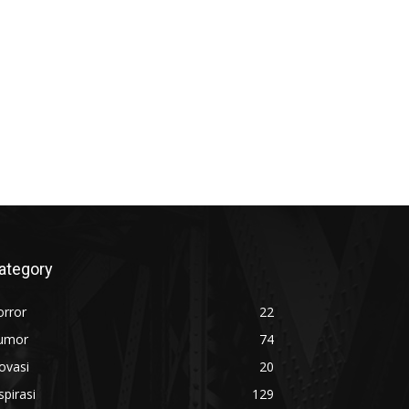
ategory
orror
22
umor
74
ovasi
20
spirasi
129