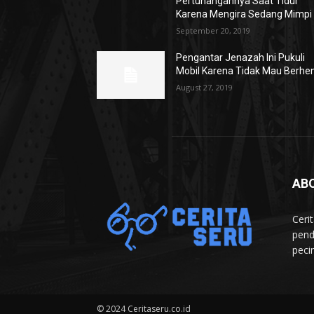
Pertunangannya Saat Tidur
Karena Mengira Sedang Mimpi
September 20, 2019
Pengantar Jenazah Ini Pukuli
Mobil Karena Tidak Mau Berhen
August 27, 2019
AB
Ceri
pend
peci
© 2024 Ceritaseru.co.id