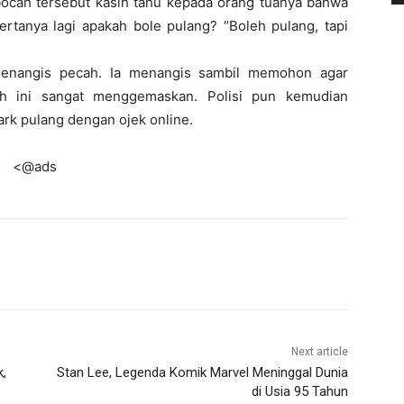
h bocah tersebut kasih tahu kepada orang tuanya bahwa
ertanya lagi apakah bole pulang? “Boleh pulang, tapi
menangis pecah. Ia menangis sambil memohon agar
cah ini sangat menggemaskan. Polisi pun kemudian
k pulang dengan ojek online.
<@ads
Next article
k,
Stan Lee, Legenda Komik Marvel Meninggal Dunia
di Usia 95 Tahun