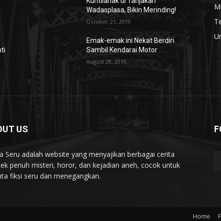
Kuntilanak di Tanjakan
Mi
Wadasplasa, Bikin Merinding!
T
October 21, 2019
U
Emak-emak ini Nekat Berdiri
ti
Sambil Kendarai Motor
August 28, 2019
OUT US
F
ta Seru adalah website yang menyajikan berbagai cerita
ek penuh misteri, horor, dan kejadian aneh, cocok untuk
nta fiksi seru dan menegangkan.
Home
F