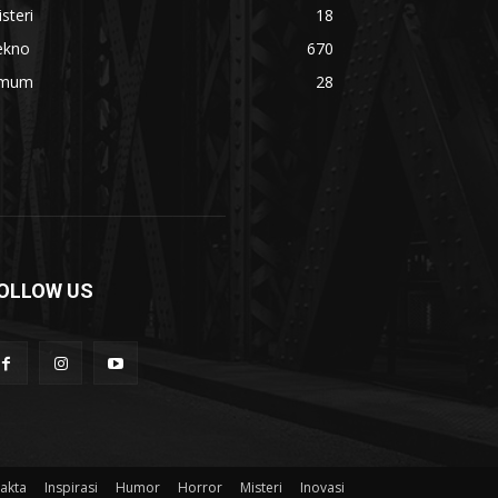
steri
18
ekno
670
mum
28
OLLOW US
akta
Inspirasi
Humor
Horror
Misteri
Inovasi