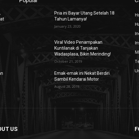
Popular
C
,
Pria ini Bayar Utang Setelah 18
H
at
Tahun Lamanya!
H
January 23, 2020
In
In
Viral Video Penampakan
Kuntilanak di Tanjakan
Mi
Wadasplasa, Bikin Merinding!
T
October 21, 2019
U
an
Emak-emak ini Nekat Berdiri
Sambil Kendarai Motor
August 28, 2019
OUT US
F