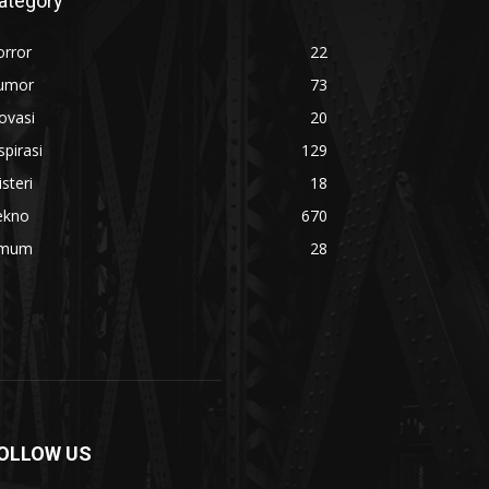
ategory
orror
22
umor
73
ovasi
20
spirasi
129
steri
18
ekno
670
mum
28
OLLOW US