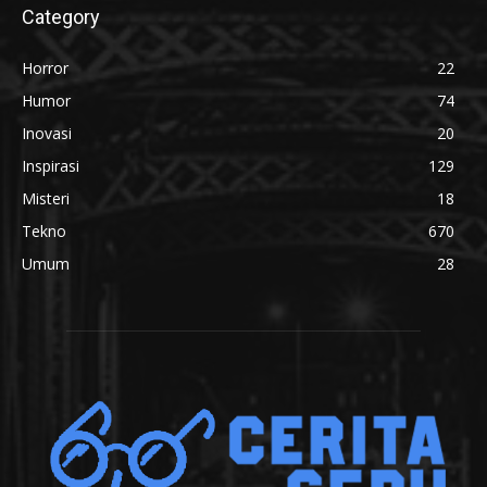
Category
Horror
22
Humor
74
Inovasi
20
Inspirasi
129
Misteri
18
Tekno
670
Umum
28