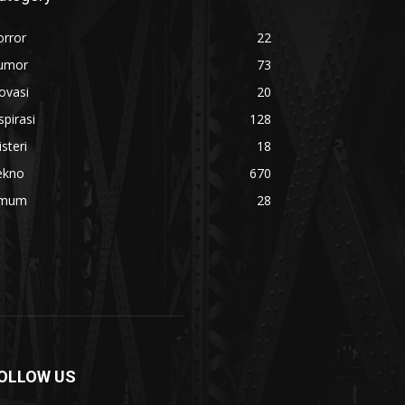
orror
22
umor
73
ovasi
20
spirasi
128
steri
18
ekno
670
mum
28
OLLOW US