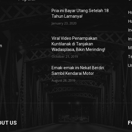
Pria ini Bayar Utang Setelah 18
H
Tahun Lamanya!
H
January 23, 2020
In
In
Viral Video Penampakan
Kuntilanak di Tanjakan
an
Mi
Wadasplasa, Bikin Merinding!
T
October 21, 2019
U
Emak-emak ini Nekat Berdiri
Sambil Kendarai Motor
August 28, 2019
OUT US
F