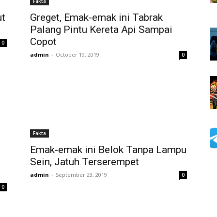
Fakta
ut
Greget, Emak-emak ini Tabrak
Palang Pintu Kereta Api Sampai
Copot
0
admin
-
October 19, 2019
0
Fakta
Emak-emak ini Belok Tanpa Lampu
Sein, Jatuh Terserempet
admin
-
September 23, 2019
0
0