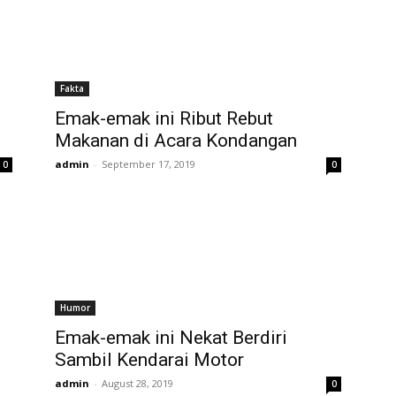
Fakta
Emak-emak ini Ribut Rebut
Makanan di Acara Kondangan
admin
-
September 17, 2019
0
0
Humor
Emak-emak ini Nekat Berdiri
,
Sambil Kendarai Motor
admin
-
August 28, 2019
0