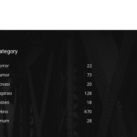
ategory
orror
22
umor
73
ovasi
20
spirasi
128
steri
18
ekno
670
mum
28