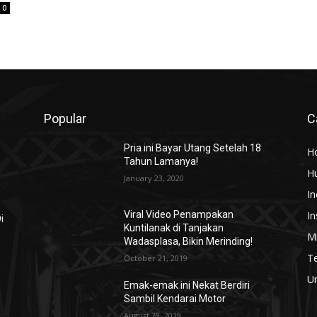
0
Popular
C
Pria ini Bayar Utang Setelah 18
H
Tahun Lamanya!
H
January 23, 2020
In
In
Viral Video Penampakan
i
Kuntilanak di Tanjakan
Mi
Wadasplasa, Bikin Merinding!
T
October 21, 2019
U
,
Emak-emak ini Nekat Berdiri
Sambil Kendarai Motor
August 28, 2019