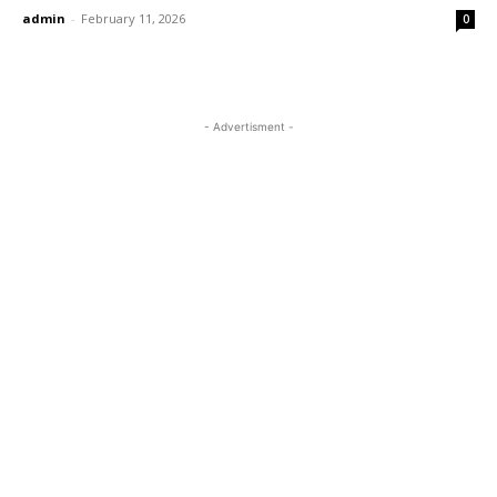
admin
-
February 11, 2026
0
- Advertisment -