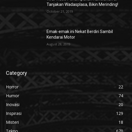
Tanjakan Wadasplasa, Bikin Merinding!
October 21, 2019
Emak-emak ini Nekat Berdiri Sambil
Kendarai Motor
August 28, 2019
Category
Horror
22
Humor
74
Inovasi
20
Inspirasi
129
Misteri
18
Tekno
670