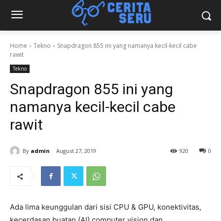
Home
Tekno
Snapdragon 855 ini yang namanya kecil-kecil cabe
rawit
Tekno
Snapdragon 855 ini yang
namanya kecil-kecil cabe
rawit
By
admin
August 27, 2019
920
0
Ada lima keunggulan dari sisi CPU & GPU, konektivitas,
kecerdasan buatan (AI) computer vision dan