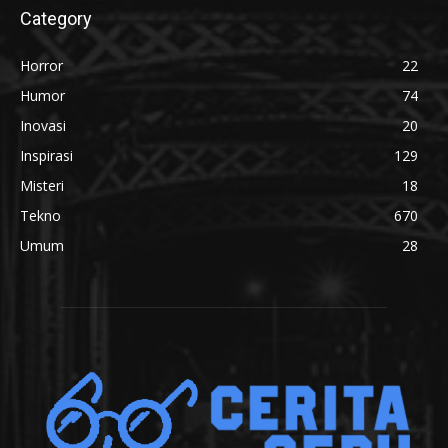
Category
Horror
22
Humor
74
Inovasi
20
Inspirasi
129
Misteri
18
Tekno
670
Umum
28