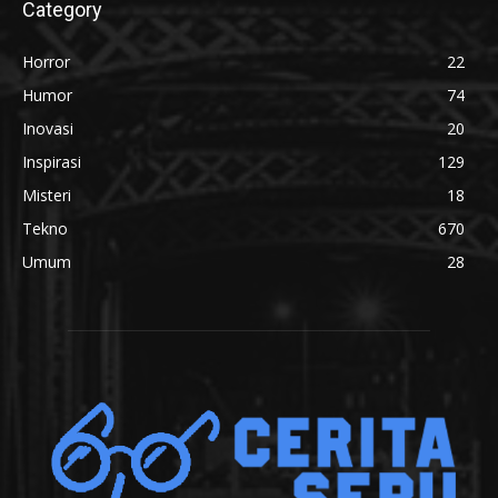
Category
Horror
22
Humor
74
Inovasi
20
Inspirasi
129
Misteri
18
Tekno
670
Umum
28