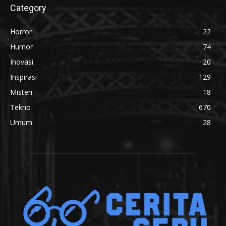
Category
Horror
22
Humor
74
Inovasi
20
Inspirasi
129
Misteri
18
Tekno
670
Umum
28