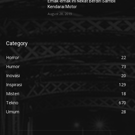
Emak-emak ini Nekat Berdiri Sambil
Kendarai Motor
August 28, 2019
Category
Horror
22
Humor
73
Inovasi
20
Inspirasi
129
Misteri
18
Tekno
670
Umum
28