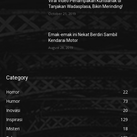
Viral Video Penampakan Kuntilanak di
Tanjakan Wadasplasa, Bikin Merinding!
October 21, 2019
Emak-emak ini Nekat Berdiri Sambil
Kendarai Motor
August 28, 2019
Category
Horror
22
Humor
73
Inovasi
20
Inspirasi
129
Misteri
18