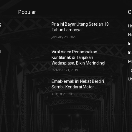
Popular
C
g
Pria ini Bayar Utang Setelah 18
H
Tahun Lamanya!
H
January 23, 2020
In
In
l
Viral Video Penampakan
Kuntilanak di Tanjakan
Mi
Wadasplasa, Bikin Merinding!
T
October 21, 2019
U
Emak-emak ini Nekat Berdiri
Sambil Kendarai Motor
August 28, 2019