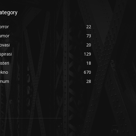
ategory
orror
22
umor
73
ovasi
20
spirasi
129
steri
18
ekno
670
mum
28