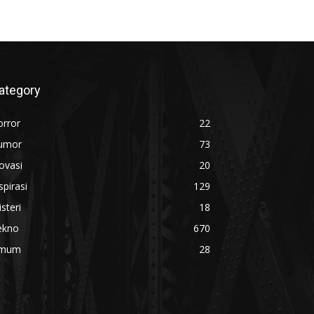
ategory
orror
22
umor
73
ovasi
20
spirasi
129
steri
18
ekno
670
mum
28