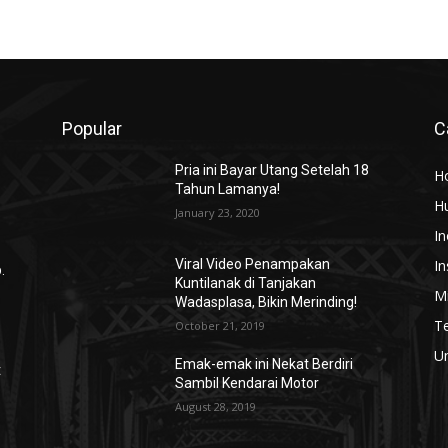
Popular
C
Pria ini Bayar Utang Setelah 18
H
Tahun Lamanya!
H
January 23, 2020
In
In
Viral Video Penampakan
.
Kuntilanak di Tanjakan
Mi
Wadasplasa, Bikin Merinding!
T
October 21, 2019
U
Emak-emak ini Nekat Berdiri
t
Sambil Kendarai Motor
August 28, 2019