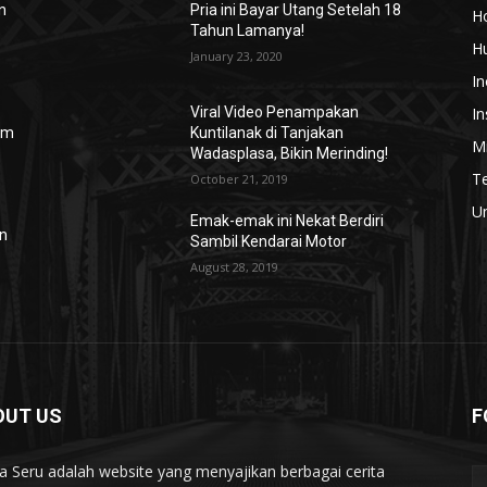
n
Pria ini Bayar Utang Setelah 18
H
Tahun Lamanya!
H
January 23, 2020
In
In
Viral Video Penampakan
nam
Kuntilanak di Tanjakan
Mi
Wadasplasa, Bikin Merinding!
T
October 21, 2019
U
Emak-emak ini Nekat Berdiri
an
Sambil Kendarai Motor
August 28, 2019
OUT US
F
ta Seru adalah website yang menyajikan berbagai cerita