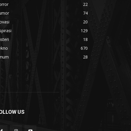
orror
22
umor
74
ovasi
20
spirasi
129
steri
18
ekno
670
mum
28
OLLOW US