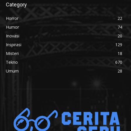
Category
Horror
22
Humor
74
Inovasi
20
Inspirasi
129
Misteri
18
Tekno
670
Umum
28