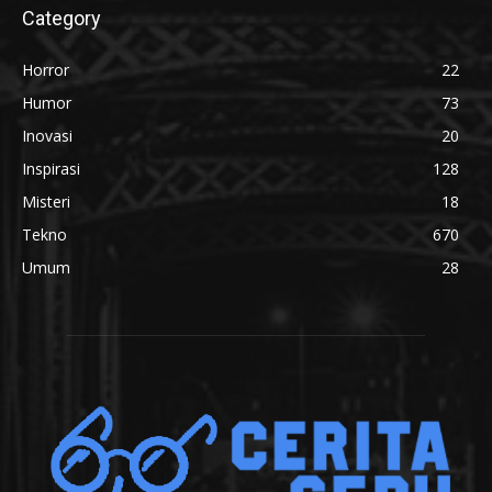
Category
Horror
22
Humor
73
Inovasi
20
Inspirasi
128
Misteri
18
Tekno
670
Umum
28