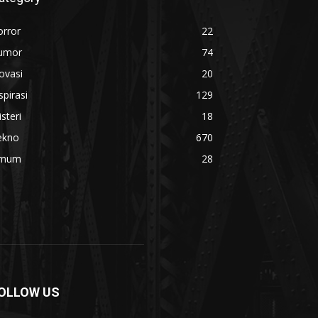
orror
22
umor
74
ovasi
20
spirasi
129
steri
18
ekno
670
mum
28
OLLOW US