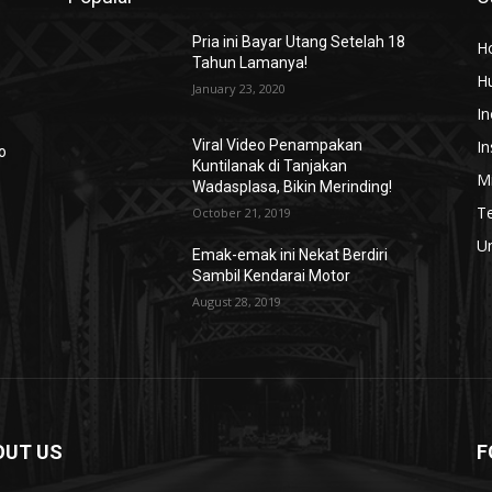
Pria ini Bayar Utang Setelah 18
H
Tahun Lamanya!
H
January 23, 2020
In
In
Viral Video Penampakan
o
Kuntilanak di Tanjakan
Mi
Wadasplasa, Bikin Merinding!
T
October 21, 2019
U
Emak-emak ini Nekat Berdiri
Sambil Kendarai Motor
August 28, 2019
OUT US
F