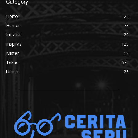
Category
Horror
22
Humor
73
Inovasi
20
Inspirasi
129
Misteri
18
Tekno
670
Umum
28