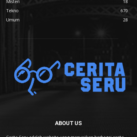
Misteri
18
Tekno
670
Umum
28
ABOUT US