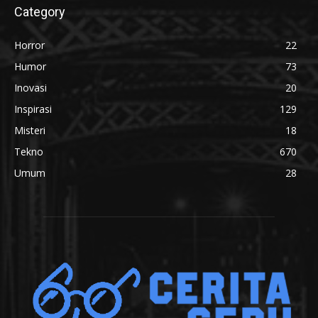
Category
Horror
22
Humor
73
Inovasi
20
Inspirasi
129
Misteri
18
Tekno
670
Umum
28