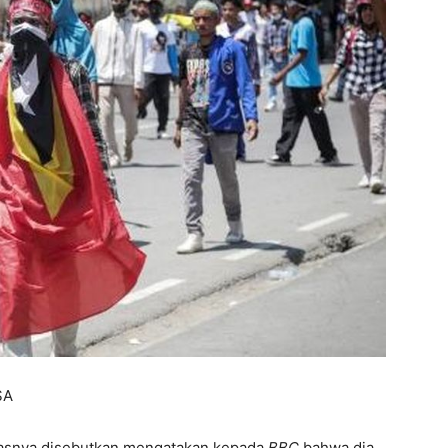
SA
tasnya disebutkan mengatakan kepada
BBC
bahwa dia