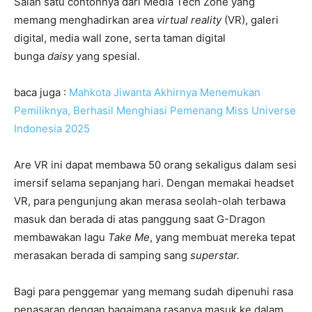
Salah satu contohnya dari Media Tech Zone yang
memang menghadirkan area
virtual reality
(VR), galeri
digital, media wall zone, serta taman digital
bunga
daisy
yang spesial.
baca juga :
Mahkota Jiwanta Akhirnya Menemukan
Pemiliknya, Berhasil Menghiasi Pemenang Miss Universe
Indonesia 2025
Are VR ini dapat membawa 50 orang sekaligus dalam sesi
imersif selama sepanjang hari. Dengan memakai headset
VR, para pengunjung akan merasa seolah-olah terbawa
masuk dan berada di atas panggung saat G-Dragon
membawakan lagu
Take Me
, yang membuat mereka tepat
merasakan berada di samping sang
superstar.
Bagi para penggemar yang memang sudah dipenuhi rasa
penasaran dengan bagaimana rasanya masuk ke dalam