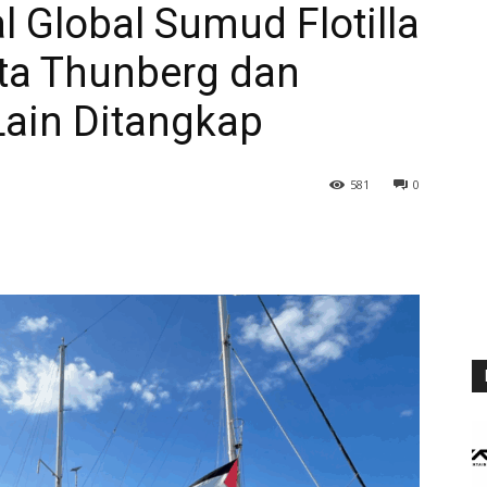
l Global Sumud Flotilla
reta Thunberg dan
Lain Ditangkap
581
0