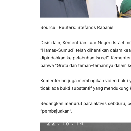
Source : Reuters: Stefanos Rapanis
Disisi lain, Kementrian Luar Negeri Israe
“Hamas-Sumud” telah dihentikan dalam ke
dipindahkan ke pelabuhan Israel”. Kemente
bahwa “Greta dan teman-temannya dalam ke
Kementerian juga membagikan video bukti y
tidak ada bukti substantif yang mendukung
Sedangkan menurut para aktivis sebduru, p
“pembajuakan”.