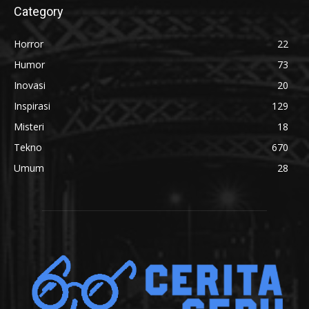
Category
Horror
22
Humor
73
Inovasi
20
Inspirasi
129
Misteri
18
Tekno
670
Umum
28