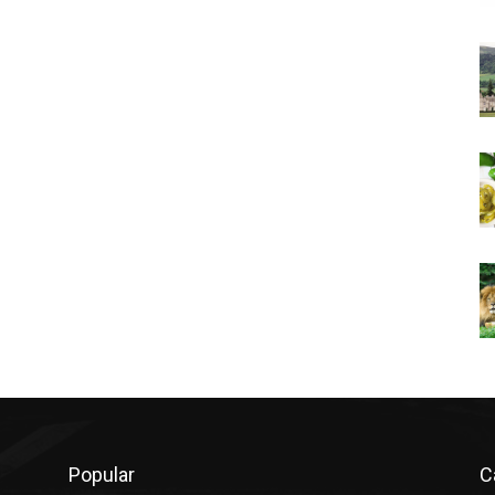
Popular
C