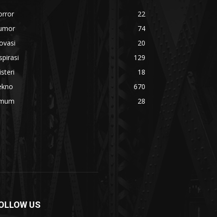
orror
22
umor
74
ovasi
20
spirasi
129
steri
18
ekno
670
mum
28
OLLOW US