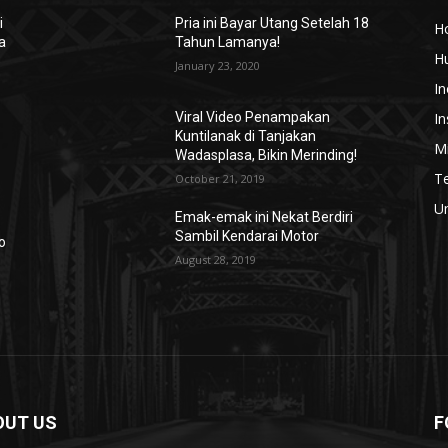
i
Pria ini Bayar Utang Setelah 18
H
a
Tahun Lamanya!
H
January 23, 2020
In
In
Viral Video Penampakan
Kuntilanak di Tanjakan
Mi
Wadasplasa, Bikin Merinding!
T
October 21, 2019
U
Emak-emak ini Nekat Berdiri
Sambil Kendarai Motor
o
August 28, 2019
OUT US
F