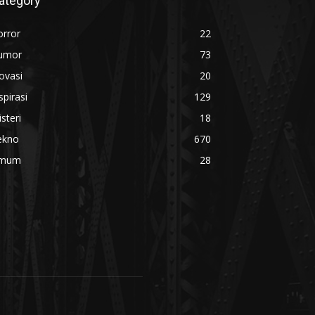
ategory
orror
22
umor
73
ovasi
20
spirasi
129
steri
18
ekno
670
mum
28