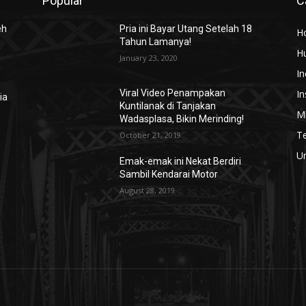
Popular
C
eh
Pria ini Bayar Utang Setelah 18
H
Tahun Lamanya!
H
January 23, 2020
In
In
Viral Video Penampakan
ia
Kuntilanak di Tanjakan
Mi
Wadasplasa, Bikin Merinding!
T
October 21, 2019
U
Emak-emak ini Nekat Berdiri
Sambil Kendarai Motor
August 28, 2019