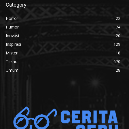
Category
Horror
22
Humor
74
Inovasi
20
Inspirasi
129
Misteri
18
Tekno
670
Umum
28