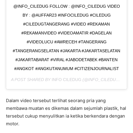
@INFO_CILEDUG FOLLOW : @INFO_CILEDUG VIDEO
BY : @AUFFAR23 #INFOCILEDUG #CILEDUG
#CILEDUGTANGERANG #VIDEO #REKAMAN
#REKAMANVIDEO #VIDEOAMATIR #DAGELAN
#VIDEOLUCU #AWRECEH #TANGERANG
#TANGERANGSELATAN #JAKARTA #JAKARTASELATAN
#JAKARTABARAT #VIRAL #JABODETABEK #BANTEN
#ANGKOT #ANGKUTANUMUM #CITIZENJOURNALIST
A POST SHARED BY
INFO CILEDUG
(@INFO_CILEDUG) ON
J
Dalam video tersebut terlihat seorang pria yang
membawa muatan es dikemas dalam sejumlah plastik, hal
tersebut cukup menyulitkan ia ketika berkendara dengan
motor.