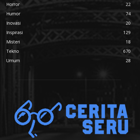
Horror
22
Humor
74
Inovasi
20
Inspirasi
129
Misteri
18
Tekno
670
Umum
28