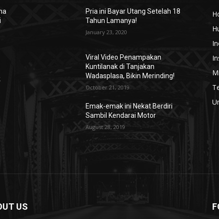
na
Pria ini Bayar Utang Setelah 18
H
i
Tahun Lamanya!
H
January 23, 2020
In
In
Viral Video Penampakan
Kuntilanak di Tanjakan
Mi
Wadasplasa, Bikin Merinding!
k
T
October 21, 2019
U
Emak-emak ini Nekat Berdiri
Sambil Kendarai Motor
August 28, 2019
OUT US
F