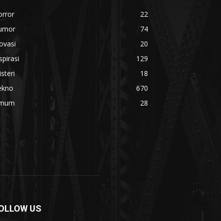
orror
22
umor
74
ovasi
20
spirasi
129
steri
18
ekno
670
mum
28
OLLOW US