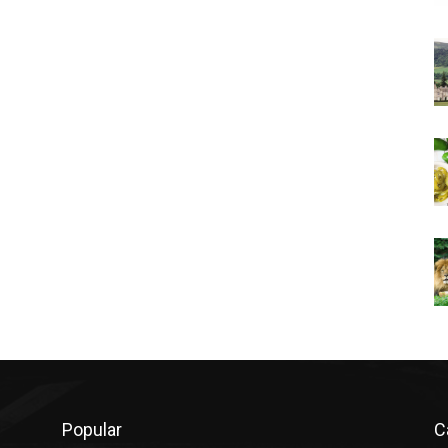
Popular
C