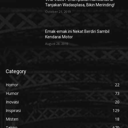
Tanjakan Wadasplasa, Bikin Merinding!
October 21, 2019
Emak-emak ini Nekat Berdiri Sambil
Kendarai Motor
August 28, 2019
Category
Horror
22
Humor
73
Inovasi
20
Inspirasi
129
Misteri
18
Tekno
670