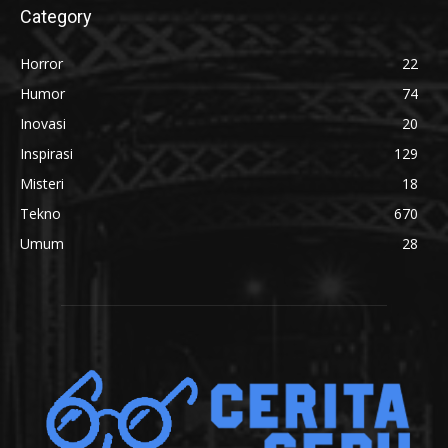
Category
Horror
22
Humor
74
Inovasi
20
Inspirasi
129
Misteri
18
Tekno
670
Umum
28