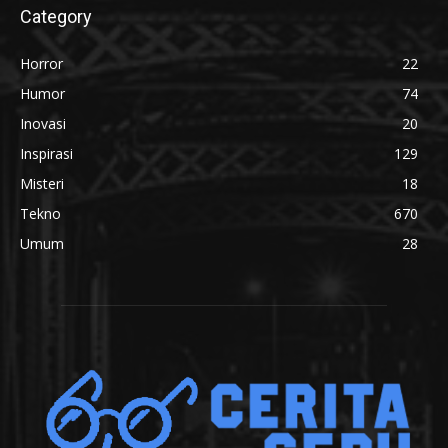
Category
Horror
22
Humor
74
Inovasi
20
Inspirasi
129
Misteri
18
Tekno
670
Umum
28